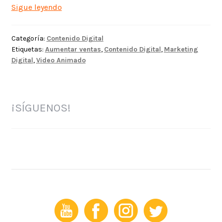
¿Por
Sigue leyendo
qué
los
Categoría:
Contenido Digital
videos
Etiquetas:
Aumentar ventas
,
Contenido Digital
,
Marketing
animados
Digital
,
Video Animado
ayudan
a
tu
negocio?
¡SÍGUENOS!