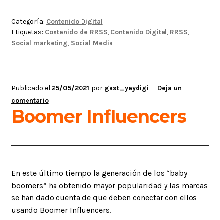
de
contenido
Categoría:
Contenido Digital
en
Etiquetas:
Contenido de RRSS
,
Contenido Digital
,
RRSS
,
RRSS
Social marketing
,
Social Media
Publicado el
25/05/2021
por
gest_yeydigi
—
Deja un
comentario
Boomer Influencers
En este último tiempo la generación de los “baby
boomers” ha obtenido mayor popularidad y las marcas
se han dado cuenta de que deben conectar con ellos
usando Boomer Influencers.