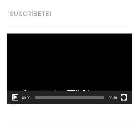
¡SUSCRÍBETE!
Reproductor
de
vídeo
00:00
00:39