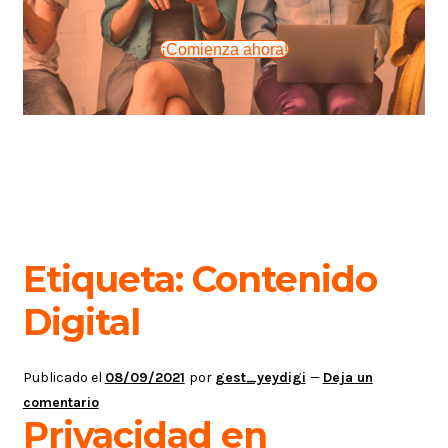
¡Comienza ahora!
Etiqueta:
Contenido
Digital
Publicado el
08/09/2021
por
gest_yeydigi
—
Deja un
comentario
Privacidad en