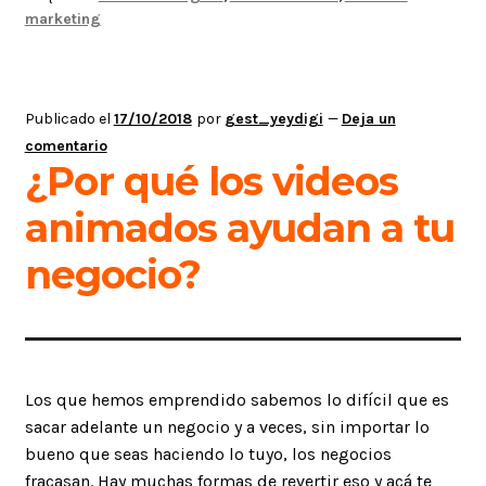
videos
marketing
de
marketing
en
2019
Publicado el
17/10/2018
por
gest_yeydigi
—
Deja un
comentario
¿Por qué los videos
animados ayudan a tu
negocio?
Los que hemos emprendido sabemos lo difícil que es
sacar adelante un negocio y a veces, sin importar lo
bueno que seas haciendo lo tuyo, los negocios
fracasan. Hay muchas formas de revertir eso y acá te