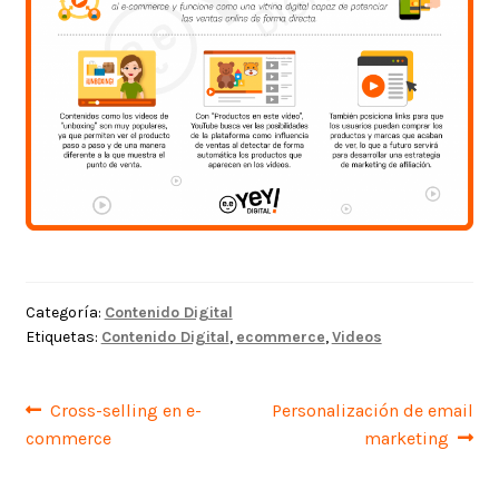
Categoría:
Contenido Digital
Etiquetas:
Contenido Digital
,
ecommerce
,
Videos
Navegación
Anterior:
Siguiente:
Cross-selling en e-
Personalización de email
commerce
marketing
de
entradas