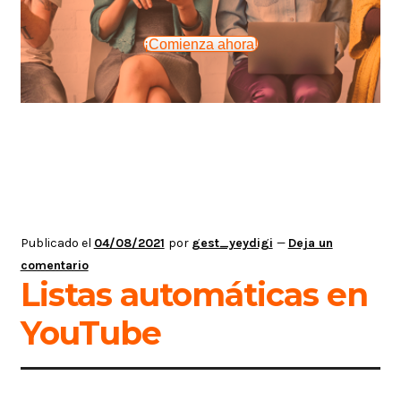
¡Comienza ahora!
Publicado el
04/08/2021
por
gest_yeydigi
—
Deja un
comentario
Listas automáticas en
YouTube