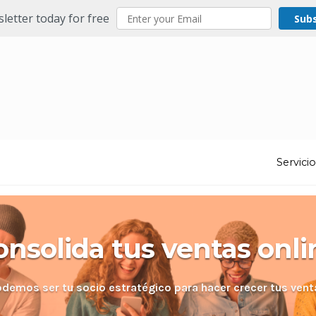
letter today for free
Sub
Servici
onsolida tus ventas onli
odemos ser tu socio estratégico para hacer crecer tus vent