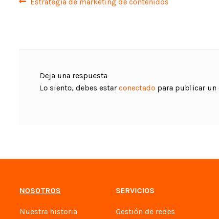
Navegación
Anterior:
Estrategia de marketing de contenidos
de
entradas
Deja una respuesta
Lo siento, debes estar
conectado
para publicar un
NOSOTROS
SERVICIOS
Nuestra historia
Gestión de redes