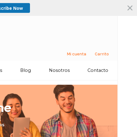
scribe Now
Mi cuenta
Carrito
os
Blog
Nosotros
Contacto
ne
as