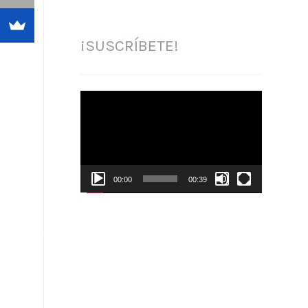
¡SUSCRÍBETE!
Reproductor
de
vídeo
00:00
00:39