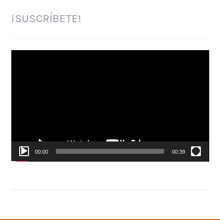
¡SUSCRÍBETE!
Reproductor
de
vídeo
00:00
00:39