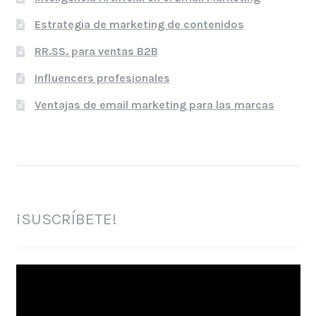
Estrategia de marketing de contenidos
RR.SS. para ventas B2B
Influencers profesionales
Ventajas de email marketing para las marcas
¡SUSCRÍBETE!
Reproductor
de
vídeo