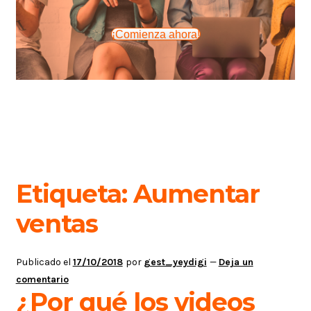
¡Comienza ahora!
Etiqueta:
Aumentar
ventas
Publicado el
17/10/2018
por
gest_yeydigi
—
Deja un
comentario
¿Por qué los videos