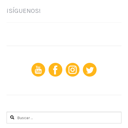
tu
negocio?
¡SÍGUENOS!
Buscar: