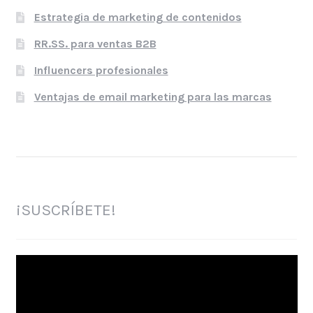
Estrategia de marketing de contenidos
RR.SS. para ventas B2B
Influencers profesionales
Ventajas de email marketing para las marcas
¡SUSCRÍBETE!
Reproductor
de
vídeo