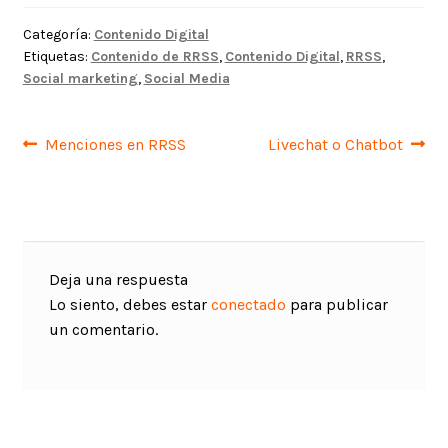
Categoría:
Contenido Digital
Etiquetas:
Contenido de RRSS
,
Contenido Digital
,
RRSS
,
Social marketing
,
Social Media
Navegación
Anterior:
Siguiente:
Menciones en RRSS
Livechat o Chatbot
de
entradas
Deja una respuesta
Lo siento, debes estar
conectado
para publicar
un comentario.