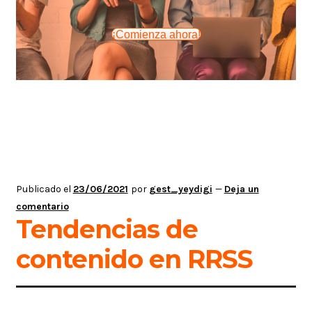
¡Comienza ahora!
Publicado el
23/06/2021
por
gest_yeydigi
—
Deja un
comentario
Tendencias de
contenido en RRSS