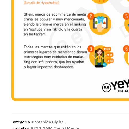
Categoría:
Contenido Digital
Etiquetas:
RRSS
,
SMM
,
Social Media