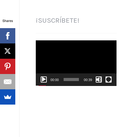
¡SUSCRÍBETE!
Shares
Reproductor
de
vídeo
00:00
00:39