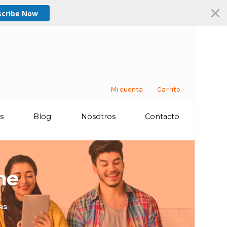
scribe Now
Mi cuenta
Carrito
os
Blog
Nosotros
Contacto
ne
as