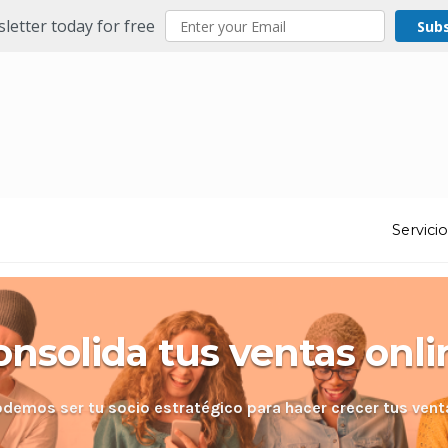
letter today for free
Sub
Servici
onsolida tus ventas onli
odemos ser tu socio estratégico para hacer crecer tus vent