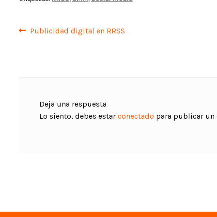
Navegación
Anterior:
Publicidad digital en RRSS
de
entradas
Deja una respuesta
Lo siento, debes estar
conectado
para publicar un