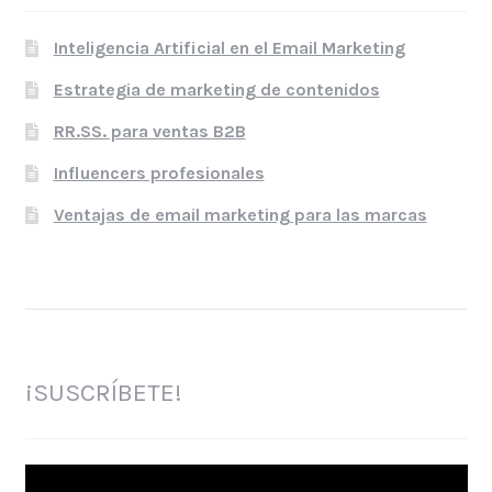
Inteligencia Artificial en el Email Marketing
Estrategia de marketing de contenidos
RR.SS. para ventas B2B
Influencers profesionales
Ventajas de email marketing para las marcas
¡SUSCRÍBETE!
Reproductor