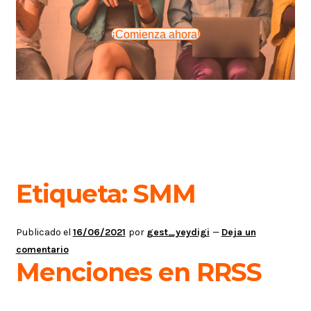
¡Comienza ahora!
Etiqueta:
SMM
Publicado el
16/06/2021
por
gest_yeydigi
—
Deja un
comentario
Menciones en RRSS