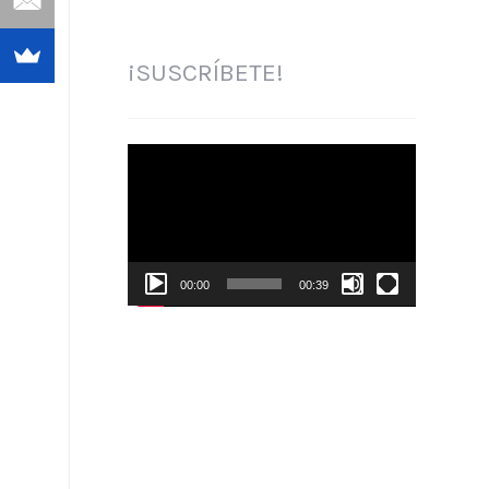
¡SUSCRÍBETE!
Reproductor
de
vídeo
00:00
00:39