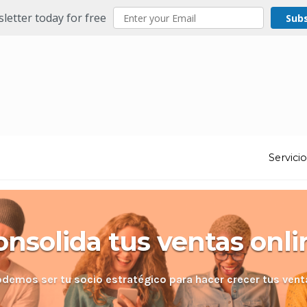
letter today for free
Sub
Servici
onsolida tus ventas onli
odemos ser tu socio estratégico para hacer crecer tus vent