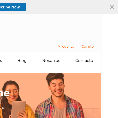
scribe Now
Mi cuenta
Carrito
os
Blog
Nosotros
Contacto
ne
as