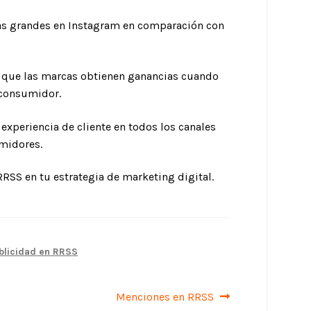
ás grandes en Instagram en comparación con
e que las marcas obtienen ganancias cuando
l consumidor.
xperiencia de cliente en todos los canales
umidores.
RRSS en tu estrategia de marketing digital.
blicidad en RRSS
Siguiente:
Menciones en RRSS