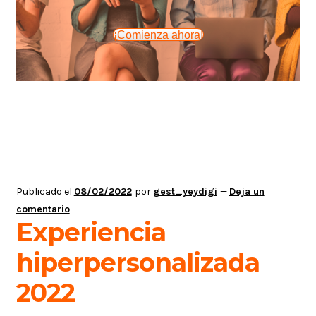
¡Comienza ahora!
Publicado el
08/02/2022
por
gest_yeydigi
—
Deja un
comentario
Experiencia
hiperpersonalizada
2022