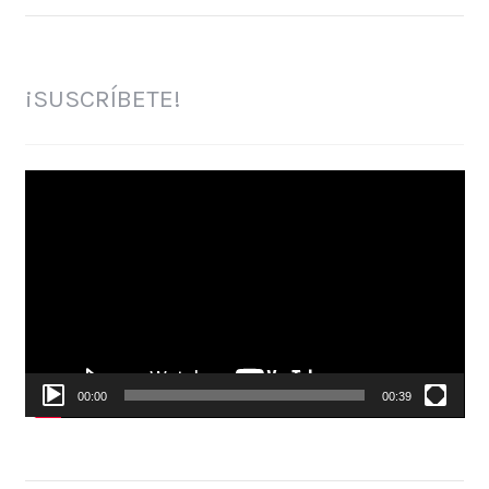
¡SUSCRÍBETE!
Reproductor
de
vídeo
00:00
00:39