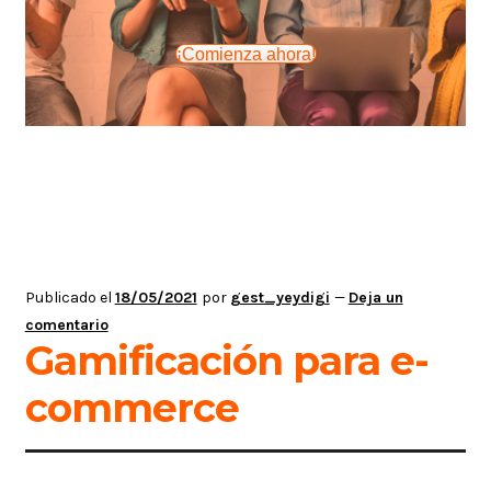
¡Comienza ahora!
Publicado el
18/05/2021
por
gest_yeydigi
—
Deja un
comentario
Gamificación para e-
commerce