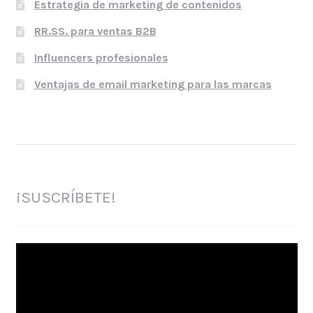
Estrategia de marketing de contenidos
RR.SS. para ventas B2B
Influencers profesionales
Ventajas de email marketing para las marcas
¡SUSCRÍBETE!
Reproductor
de
vídeo