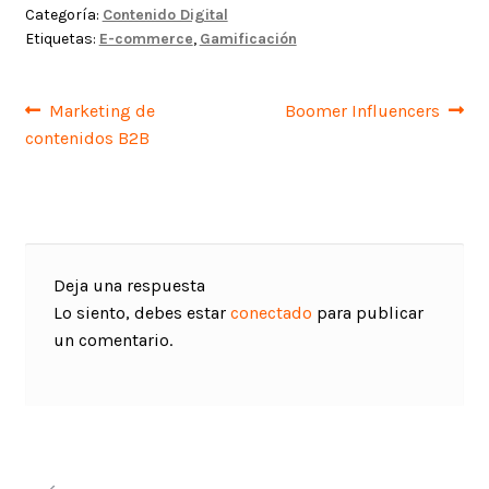
Categoría:
Contenido Digital
Etiquetas:
E-commerce
,
Gamificación
Navegación
Anterior:
Siguiente:
Marketing de
Boomer Influencers
contenidos B2B
de
entradas
Deja una respuesta
Lo siento, debes estar
conectado
para publicar
un comentario.