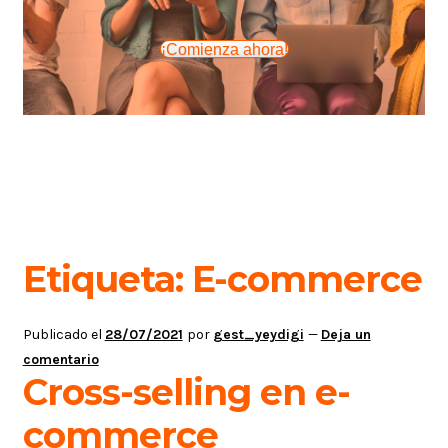
¡Comienza ahora!
Etiqueta:
E-commerce
Publicado el
28/07/2021
por
gest_yeydigi
—
Deja un
comentario
Cross-selling en e-
commerce