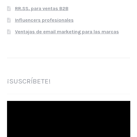
RR.SS. para ventas B2B
Influencers profesionales
Ventajas de email marketing para las marcas
¡SUSCRÍBETE!
Reproductor
de
vídeo