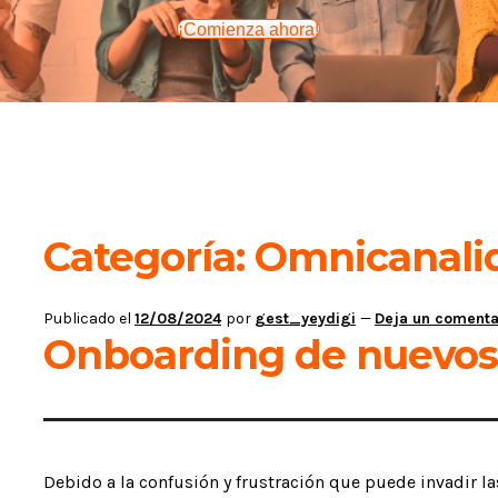
¡Comienza ahora!
Categoría:
Omnicanali
Publicado el
12/08/2024
por
gest_yeydigi
—
Deja un comenta
Onboarding de nuevos 
Debido a la confusión y frustración que puede invadir las