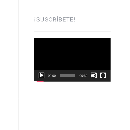
¡SUSCRÍBETE!
Reproductor
de
vídeo
00:00
00:39