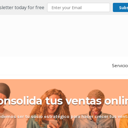
letter today for free
Sub
Servici
onsolida tus ventas onli
odemos ser tu socio estratégico para hacer crecer tus vent