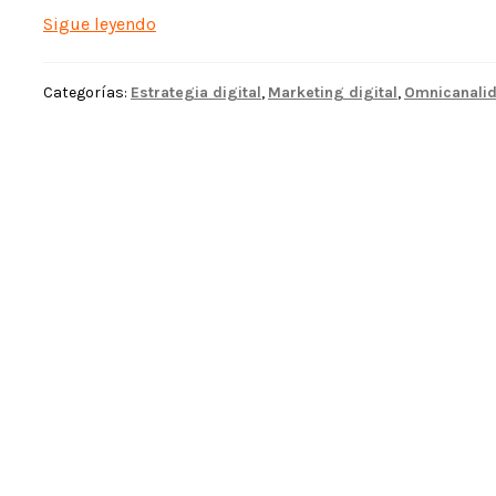
Omnicanalidad
Sigue leyendo
para
tu
Categorías:
Estrategia digital
,
Marketing digital
,
Omnicanali
negocio