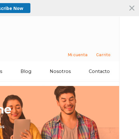
scribe Now
Mi cuenta
Carrito
os
Blog
Nosotros
Contacto
ne
as