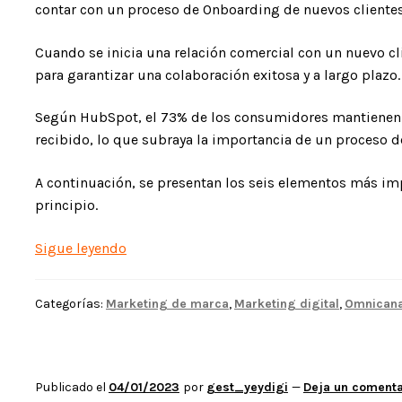
contar con un proceso de Onboarding de nuevos clientes
Cuando se inicia una relación comercial con un nuevo cli
para garantizar una colaboración exitosa y a largo plazo.
Según HubSpot, el 73% de los consumidores mantienen s
recibido, lo que subraya la importancia de un proceso 
A continuación, se presentan los seis elementos más impo
principio.
Onboarding
Sigue leyendo
de
nuevos
Categorías:
Marketing de marca
,
Marketing digital
,
Omnicana
clientes
Publicado el
04/01/2023
por
gest_yeydigi
—
Deja un comenta