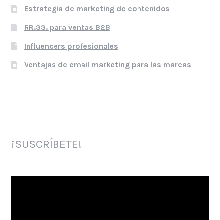
Estrategia de marketing de contenidos
RR.SS. para ventas B2B
Influencers profesionales
Ventajas de email marketing para las marcas
¡SUSCRÍBETE!
Reproductor
de
vídeo