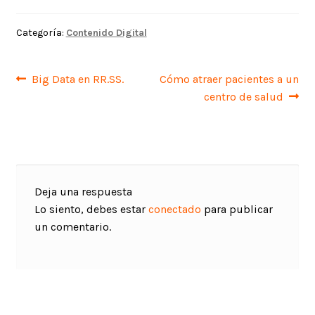
Categoría:
Contenido Digital
Navegación
Anterior:
Siguiente:
Big Data en RR.SS.
Cómo atraer pacientes a un
centro de salud
de
entradas
Deja una respuesta
Lo siento, debes estar
conectado
para publicar
un comentario.