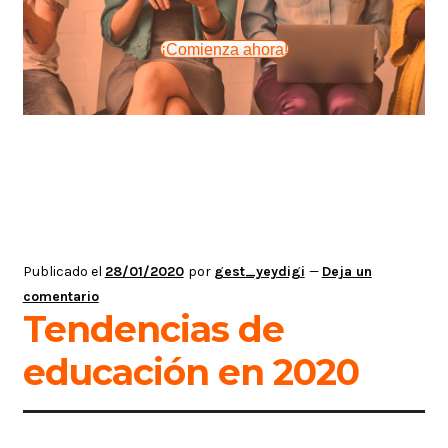
¡Comienza ahora!
Publicado el
28/01/2020
por
gest_yeydigi
—
Deja un
comentario
Tendencias de
educación en 2020