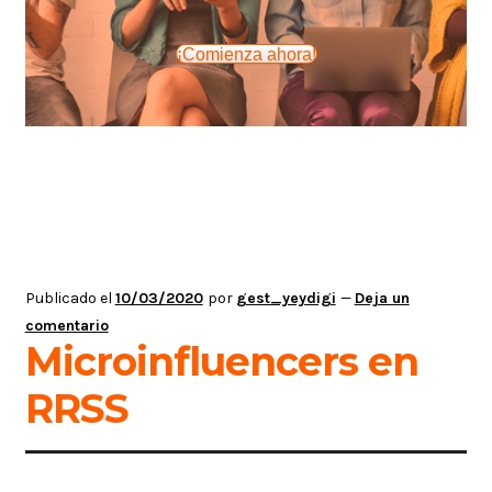
¡Comienza ahora!
Publicado el
10/03/2020
por
gest_yeydigi
—
Deja un
comentario
Microinfluencers en
RRSS