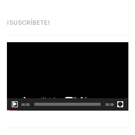
¡SUSCRÍBETE!
Reproductor
de
vídeo
00:00
00:39