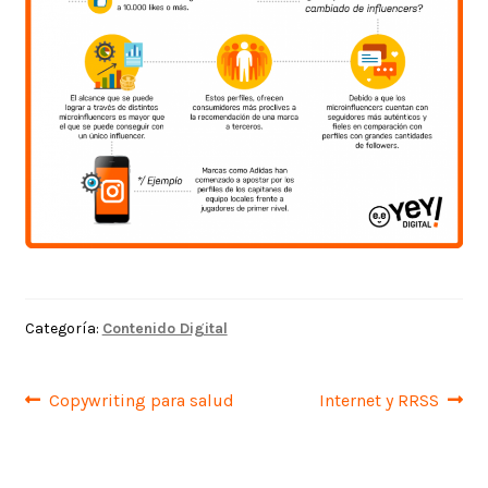
Categoría:
Contenido Digital
Navegación
Anterior:
Siguiente:
Copywriting para salud
Internet y RRSS
de
entradas