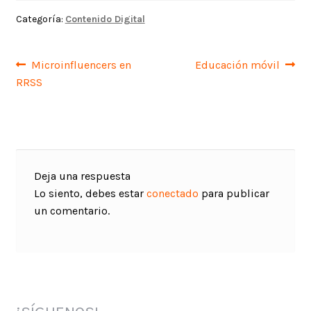
Categoría:
Contenido Digital
Navegación
Anterior:
Siguiente:
Microinfluencers en
Educación móvil
RRSS
de
entradas
Deja una respuesta
Lo siento, debes estar
conectado
para publicar
un comentario.