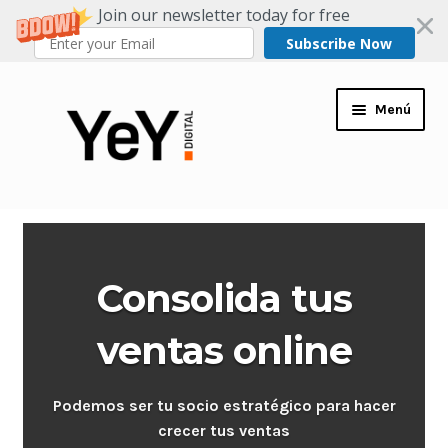
Join our newsletter today for free
Subscribe Now
Ir
Ir
Menú
a
al
la
contenido
navegación
Contacto
Nosotros
Consolida tus
Blog
ventas online
Servicios
Podemos ser tu socio estratégico para hacer
crecer tus ventas