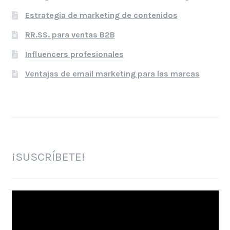
Estrategia de marketing de contenidos
RR.SS. para ventas B2B
Influencers profesionales
Ventajas de email marketing para las marcas
¡SUSCRÍBETE!
Reproductor
de
vídeo