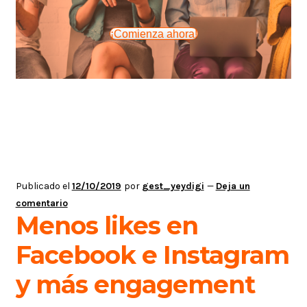
¡Comienza ahora!
Publicado el
12/10/2019
por
gest_yeydigi
—
Deja un
comentario
Menos likes en
Facebook e Instagram
y más engagement