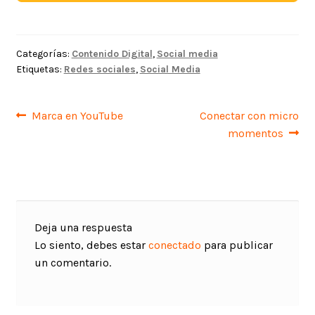
Categorías:
Contenido Digital
,
Social media
Etiquetas:
Redes sociales
,
Social Media
Navegación
Anterior:
Siguiente:
Marca en YouTube
Conectar con micro
momentos
de
entradas
Deja una respuesta
Lo siento, debes estar
conectado
para publicar
un comentario.