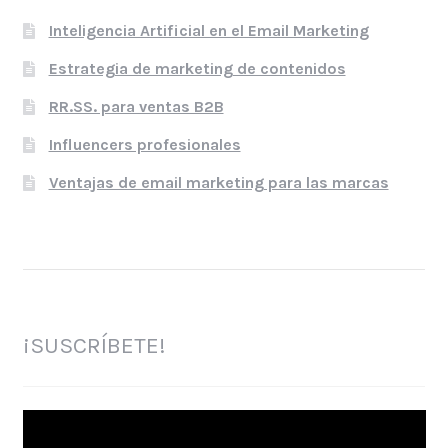
Inteligencia Artificial en el Email Marketing
Estrategia de marketing de contenidos
RR.SS. para ventas B2B
Influencers profesionales
Ventajas de email marketing para las marcas
¡SUSCRÍBETE!
Reproductor
de