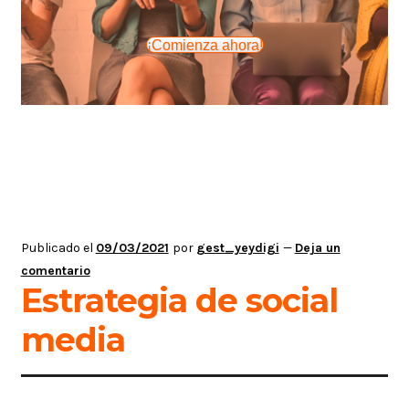
¡Comienza ahora!
Publicado el
09/03/2021
por
gest_yeydigi
—
Deja un
comentario
Estrategia de social
media