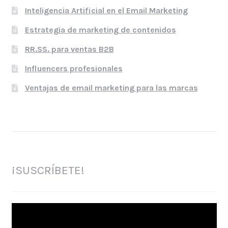
Inteligencia Artificial en el Email Marketing
Estrategia de marketing de contenidos
RR.SS. para ventas B2B
Influencers profesionales
Ventajas de email marketing para las marcas
¡SUSCRÍBETE!
Reproductor
de