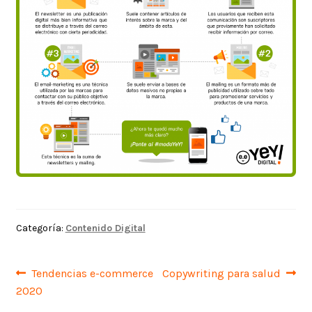
Categoría:
Contenido Digital
Navegación
Anterior:
Siguiente:
Tendencias e-commerce
Copywriting para salud
2020
de