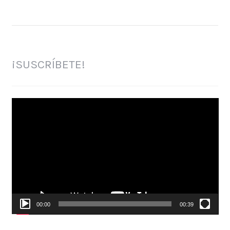
¡SUSCRÍBETE!
Reproductor
de
vídeo
00:00
00:39