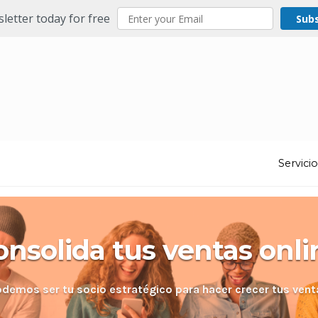
letter today for free
Sub
Servici
onsolida tus ventas onli
odemos ser tu socio estratégico para hacer crecer tus vent