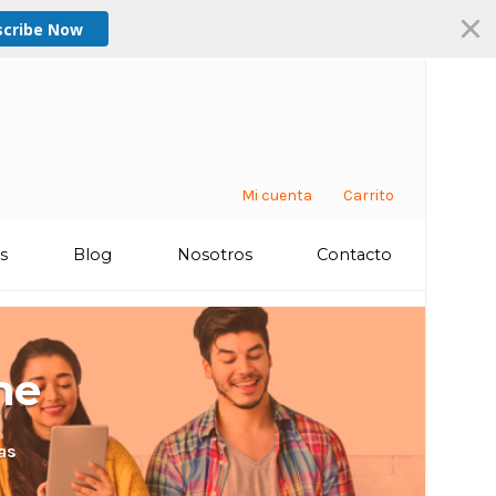
scribe Now
Mi cuenta
Carrito
os
Blog
Nosotros
Contacto
ne
as