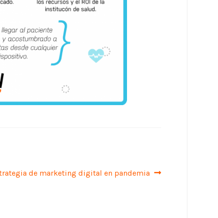
guiente:
trategia de marketing digital en pandemia