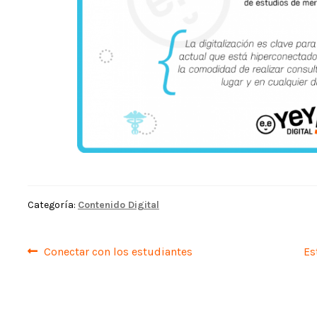
Categoría:
Contenido Digital
Navegación
Anterior:
Si
Conectar con los estudiantes
Es
de
entradas