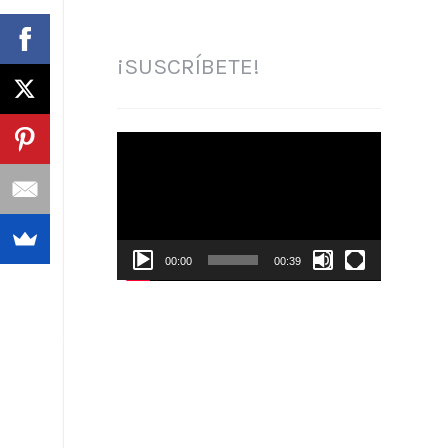
¡SUSCRÍBETE!
Reproductor
de
vídeo
00:00
00:39