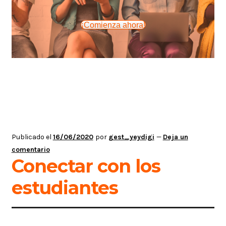
¡Comienza ahora!
Publicado el
16/06/2020
por
gest_yeydigi
—
Deja un
comentario
Conectar con los
estudiantes