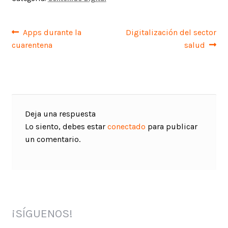
Navegación
Anterior:
Siguiente:
Apps durante la
Digitalización del sector
cuarentena
salud
de
entradas
Deja una respuesta
Lo siento, debes estar
conectado
para publicar
un comentario.
¡SÍGUENOS!