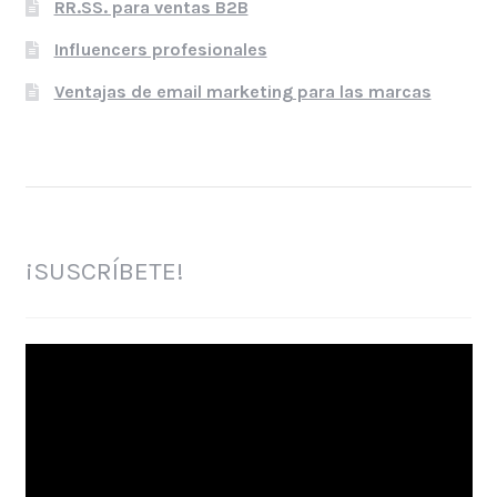
RR.SS. para ventas B2B
Influencers profesionales
Ventajas de email marketing para las marcas
¡SUSCRÍBETE!
Reproductor
de
vídeo