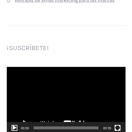
Ventajas de email marketing para las marcas
¡SUSCRÍBETE!
Reproductor
de
vídeo
00:00
00:39