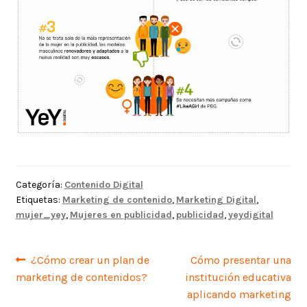
Categoría:
Contenido Digital
Etiquetas:
Marketing de contenido
,
Marketing Digital
,
mujer_yey
,
Mujeres en publicidad
,
publicidad
,
yeydigital
Navegación
Anterior:
Siguiente:
¿Cómo crear un plan de
Cómo presentar una
marketing de contenidos?
institución educativa
de
aplicando marketing
entradas