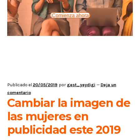
¡Comienza ahora!
Publicado el
20/05/2019
por
gest_yeydigi
—
Deja un
comentario
Cambiar la imagen de
las mujeres en
publicidad este 2019