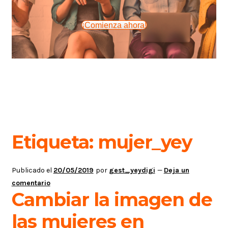
¡Comienza ahora!
Etiqueta:
mujer_yey
Publicado el
20/05/2019
por
gest_yeydigi
—
Deja un
comentario
Cambiar la imagen de
las mujeres en