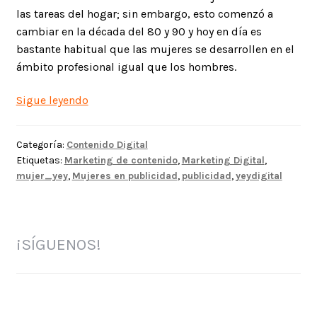
las tareas del hogar; sin embargo, esto comenzó a
cambiar en la década del 80 y 90 y hoy en día es
bastante habitual que las mujeres se desarrollen en el
ámbito profesional igual que los hombres.
Cambiar
Sigue leyendo
la
imagen
Categoría:
Contenido Digital
de
Etiquetas:
Marketing de contenido
,
Marketing Digital
,
las
mujer_yey
,
Mujeres en publicidad
,
publicidad
,
yeydigital
mujeres
en
publicidad
este
¡SÍGUENOS!
2019