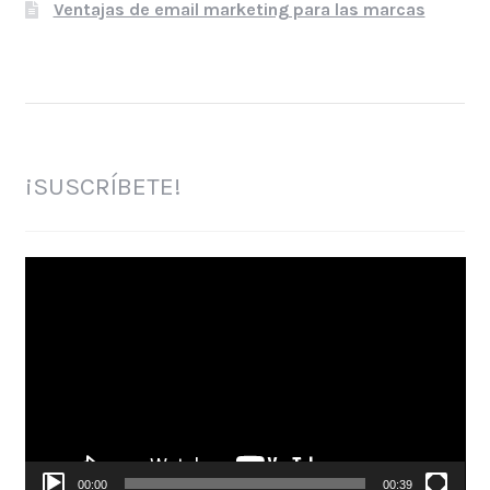
Ventajas de email marketing para las marcas
¡SUSCRÍBETE!
Reproductor
de
vídeo
00:00
00:39