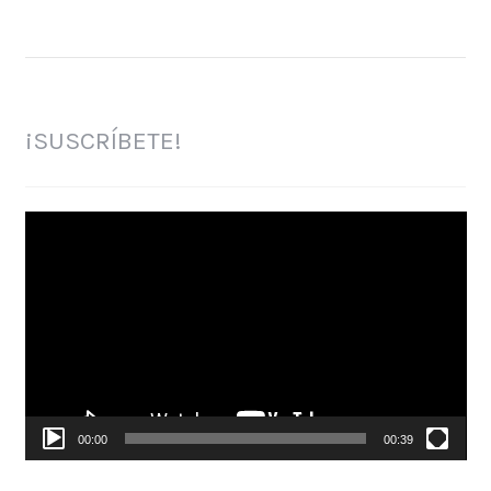
¡SUSCRÍBETE!
Reproductor
de
vídeo
00:00
00:39