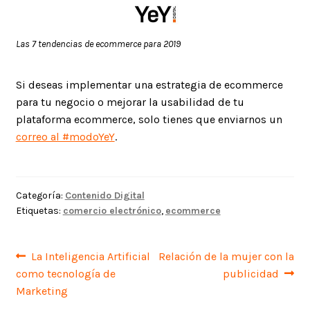
Las 7 tendencias de ecommerce para 2019
Si deseas implementar una estrategia de ecommerce
para tu negocio o mejorar la usabilidad de tu
plataforma ecommerce, solo tienes que enviarnos un
correo al #modoYeY
.
Categoría:
Contenido Digital
Etiquetas:
comercio electrónico
,
ecommerce
Navegación
Anterior:
Siguiente:
La Inteligencia Artificial
Relación de la mujer con la
como tecnología de
publicidad
de
Marketing
entradas