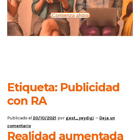
¡Comienza ahora!
Etiqueta:
Publicidad
con RA
Publicado el
20/10/2021
por
gest_yeydigi
—
Deja un
comentario
Realidad aumentada