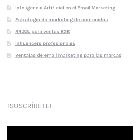
Inteligencia Artificial en el Email Marketing
Estrategia de marketing de contenidos
RR.SS. para ventas B2B
Influencers profesionales
Ventajas de email marketing para las marcas
¡SUSCRÍBETE!
Reproductor
de