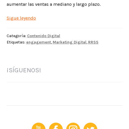
aumentar las ventas a mediano y largo plazo.
Engagement
Sigue leyendo
en
marketing
Categoría:
Contenido Digital
digital
Etiquetas:
engagement
,
Marketing Digital
,
RRSS
¡SÍGUENOS!