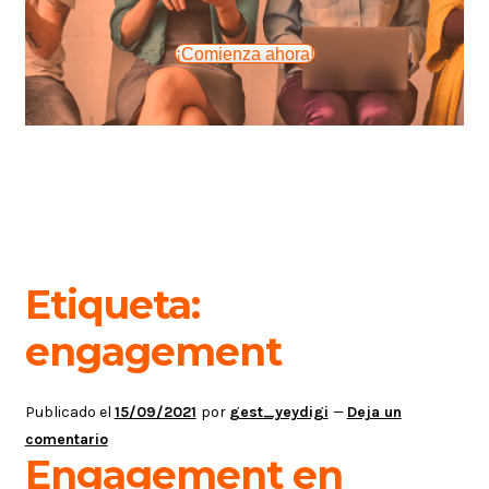
¡Comienza ahora!
Etiqueta:
engagement
Publicado el
15/09/2021
por
gest_yeydigi
—
Deja un
comentario
Engagement en