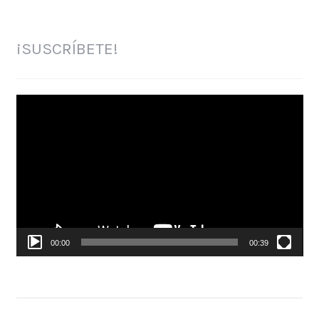
¡SUSCRÍBETE!
Reproductor
de
vídeo
00:00
00:39