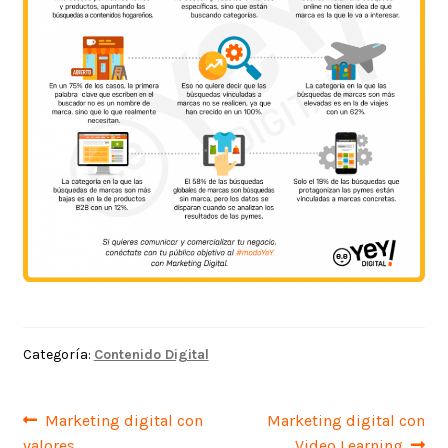
Categoría:
Contenido Digital
Navegación
Anterior:
Siguiente:
Marketing digital con
Marketing digital con
valores
Video Learning