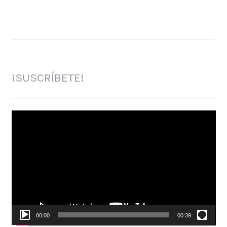
¡SUSCRÍBETE!
Reproductor
de
vídeo
00:00
00:39