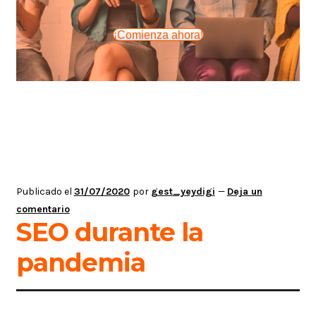
¡Comienza ahora!
Publicado el
31/07/2020
por
gest_yeydigi
—
Deja un
comentario
SEO durante la
pandemia