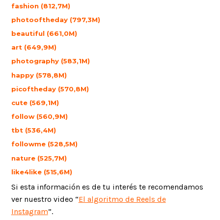
fashion (812,7M)
photooftheday (797,3M)
beautiful (661,0M)
art (649,9M)
photography (583,1M)
happy (578,8M)
picoftheday (570,8M)
cute (569,1M)
follow (560,9M)
tbt (536,4M)
followme (528,5M)
nature (525,7M)
like4like (515,6M)
Si esta información es de tu interés te recomendamos
ver nuestro video “
El algoritmo de Reels de
Instagram
”.