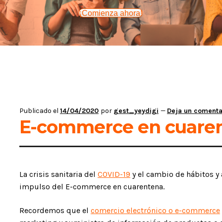
¡Comienza ahora!
Publicado el
14/04/2020
por
gest_yeydigi
—
Deja un comenta
E-commerce en cuare
La crisis sanitaria del
COVID-19
y el cambio de hábitos y
impulso del E-commerce en cuarentena.
Recordemos que el
comercio electrónico o e-commerce