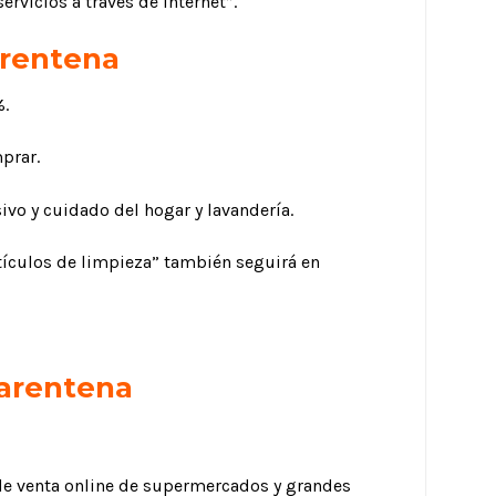
rvicios a través de Internet”.
arentena
%.
prar.
ivo y cuidado del hogar y lavandería.
rtículos de limpieza” también seguirá en
arentena
o de venta online de supermercados y grandes