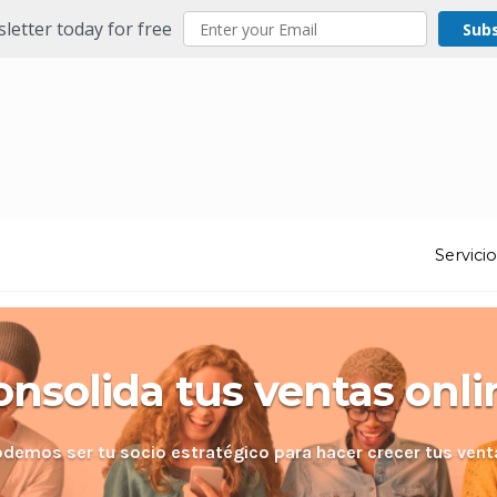
letter today for free
Sub
Servici
onsolida tus ventas onli
odemos ser tu socio estratégico para hacer crecer tus vent