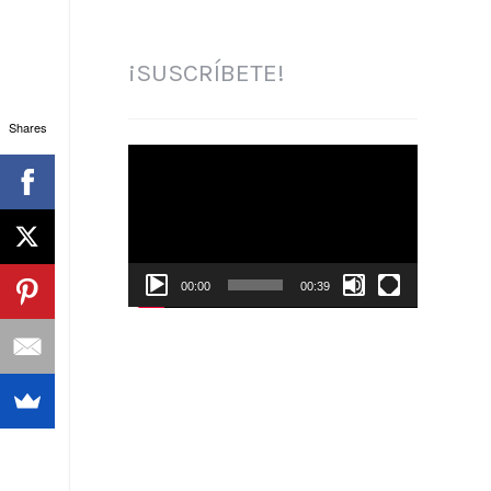
¡SUSCRÍBETE!
Shares
Reproductor
de
vídeo
00:00
00:39