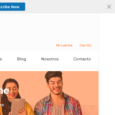
scribe Now
Mi cuenta
Carrito
os
Blog
Nosotros
Contacto
ne
as