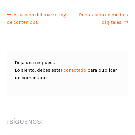
Navegación
Anterior:
Siguiente:
Atracción del marketing
Reputación en medios
de contenidos
digitales
de
entradas
Deja una respuesta
Lo siento, debes estar
conectado
para publicar
un comentario.
¡SÍGUENOS!