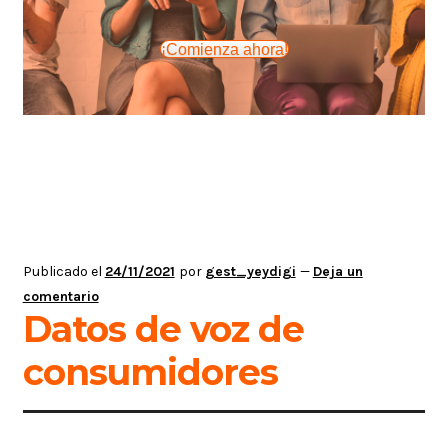
¡Comienza ahora!
Publicado el
24/11/2021
por
gest_yeydigi
—
Deja un
comentario
Datos de voz de
consumidores