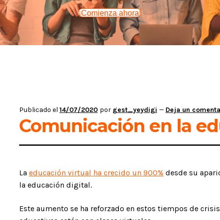
¡Comienza ahora!
Publicado el
14/07/2020
por
gest_yeydigi
—
Deja un comenta
Comunicación en la edu
La
educación virtual ha crecido un 900%
desde su aparic
la educación digital.
Este aumento se ha reforzado en estos tiempos de crisis