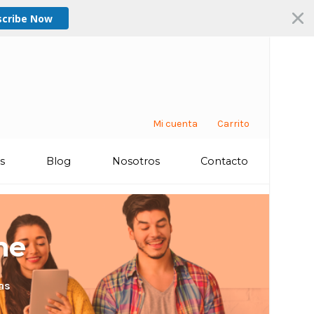
scribe Now
Mi cuenta
Carrito
os
Blog
Nosotros
Contacto
ne
as