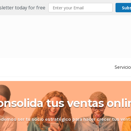
letter today for free
Sub
Servici
onsolida tus ventas onli
odemos ser tu socio estratégico para hacer crecer tus vent