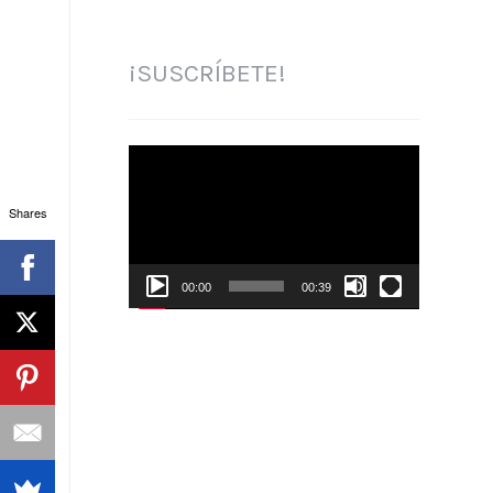
¡SUSCRÍBETE!
Reproductor
de
vídeo
Shares
00:00
00:39