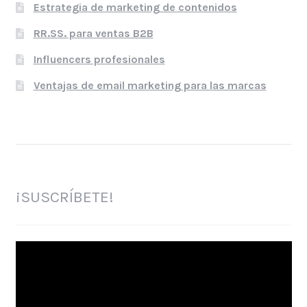
Estrategia de marketing de contenidos
RR.SS. para ventas B2B
Influencers profesionales
Ventajas de email marketing para las marcas
¡SUSCRÍBETE!
Reproductor
de
vídeo