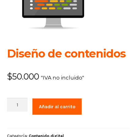
Diseño de contenidos
$
50.000
"IVA no incluido"
Diseño
Añadir al carrito
de
contenidos
cantidad
Categoría:
Contenido digital