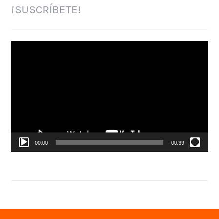
¡SUSCRÍBETE!
Reproductor
de
vídeo
00:00
00:39