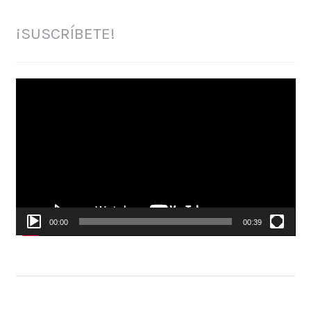
¡SUSCRÍBETE!
Reproductor
de
vídeo
00:00
00:39