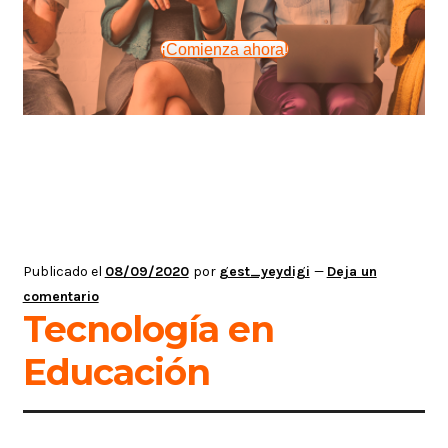
¡Comienza ahora!
Publicado el
08/09/2020
por
gest_yeydigi
—
Deja un
comentario
Tecnología en
Educación