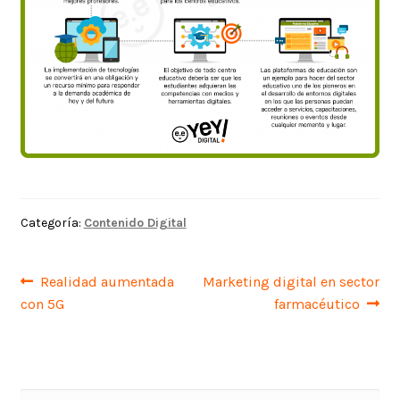
Categoría:
Contenido Digital
Navegación
Anterior:
Siguiente:
Realidad aumentada
Marketing digital en sector
con 5G
farmacéutico
de
entradas