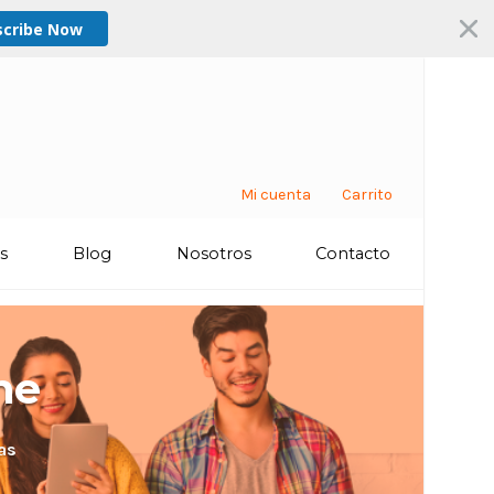
scribe Now
Mi cuenta
Carrito
os
Blog
Nosotros
Contacto
ne
as