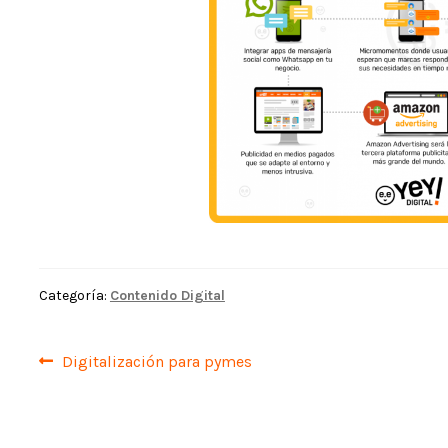
Categoría:
Contenido Digital
Navegación
Anterior:
Digitalización para pymes
de
entradas