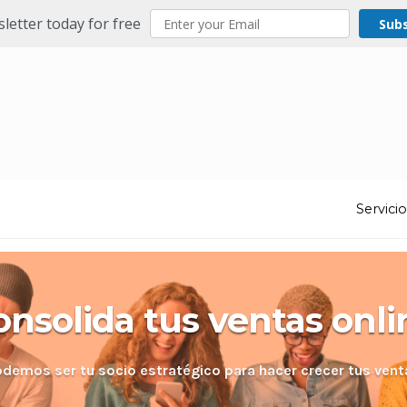
letter today for free
Sub
Servici
onsolida tus ventas onli
odemos ser tu socio estratégico para hacer crecer tus vent