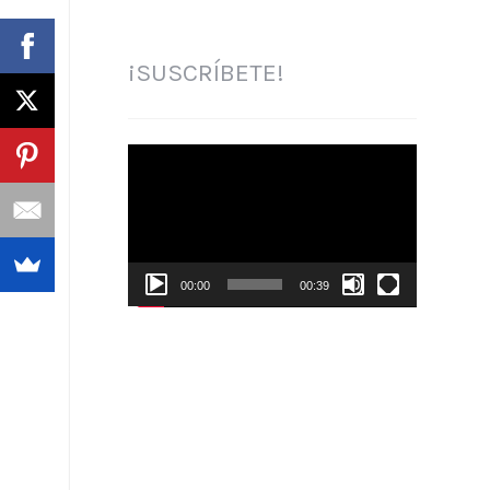
¡SUSCRÍBETE!
Reproductor
de
vídeo
00:00
00:39