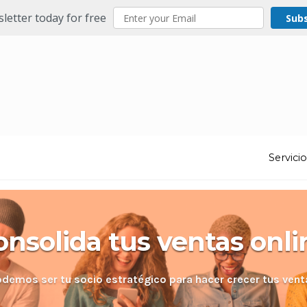
letter today for free
Sub
Servici
onsolida tus ventas onli
odemos ser tu socio estratégico para hacer crecer tus vent