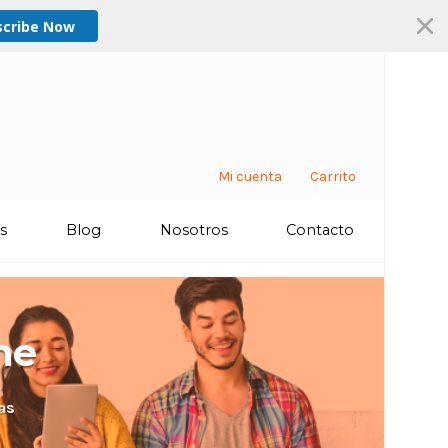
scribe Now
Mi cuenta
Carrito
os
Blog
Nosotros
Contacto
ne
as