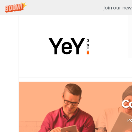
Join our news
Ir
Ir
a
al
la
contenido
navegación
C
P