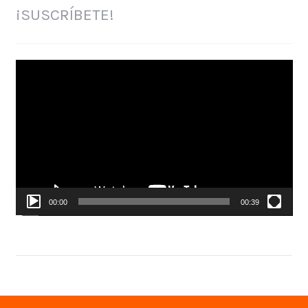
¡SUSCRÍBETE!
Reproductor
de
vídeo
00:00
00:39