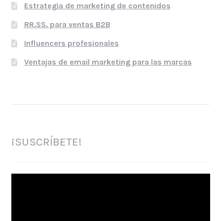
Estrategia de marketing de contenidos
RR.SS. para ventas B2B
Influencers profesionales
Ventajas de email marketing para las marcas
¡SUSCRÍBETE!
Reproductor
de
vídeo