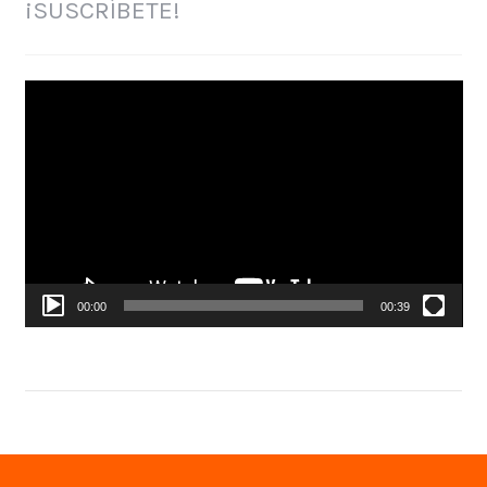
¡SUSCRÍBETE!
Reproductor
de
vídeo
00:00
00:39