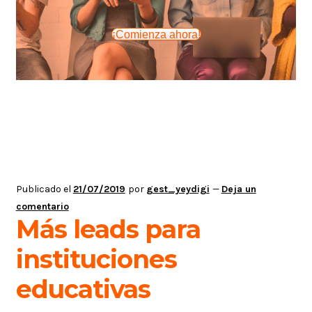
¡Comienza ahora!
Publicado el
21/07/2019
por
gest_yeydigi
—
Deja un
comentario
Más leads para
instituciones
educativas