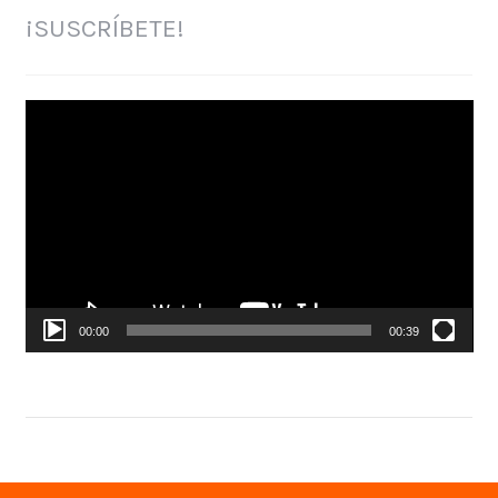
¡SUSCRÍBETE!
Reproductor
de
vídeo
00:00
00:39