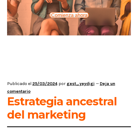
¡Comienza ahora!
Publicado el
25/03/2024
por
gest_yeydigi
—
Deja un
comentario
Estrategia ancestral
del marketing