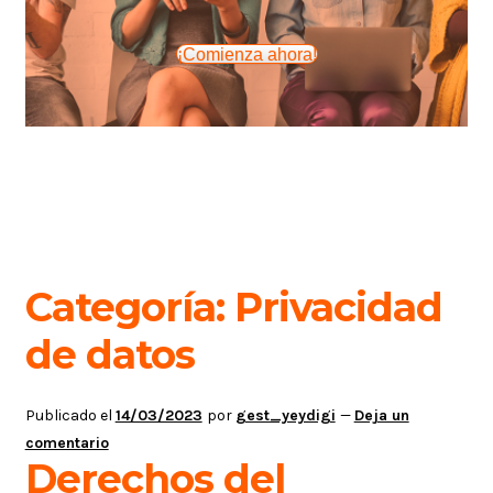
¡Comienza ahora!
Categoría:
Privacidad
de datos
Publicado el
14/03/2023
por
gest_yeydigi
—
Deja un
comentario
Derechos del