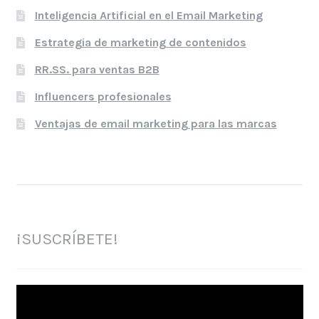
Inteligencia Artificial en el Email Marketing
Estrategia de marketing de contenidos
RR.SS. para ventas B2B
Influencers profesionales
Ventajas de email marketing para las marcas
¡SUSCRÍBETE!
Reproductor
de